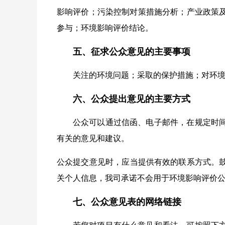
影响评价；污染控制对策措施分析；产业政策
参与；环境影响评价结论。
五、征求公众意见的主要事项
关注的环境问题；采取的保护措施；对环境影响
六、公众提出意见的主要方式
公众可以通过信函、电子邮件，在规定
有关的意见和建议。
公众提交意见时，应当提供有效的联系方式
关个人信息，我司承诺不会用于环境影响评价公众
七、公众意见表的网络链接
若您对项目有什么意见和看法，可按照