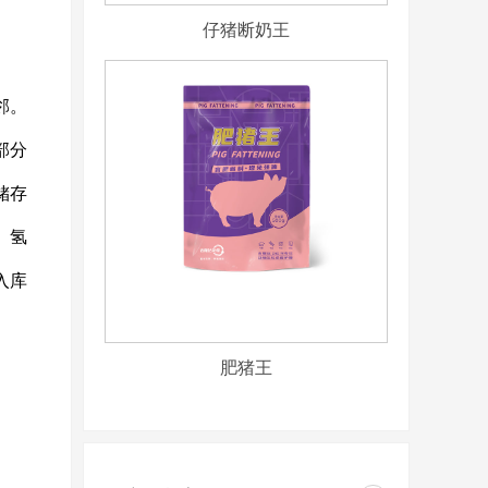
仔猪断奶王
。
部分
、储存
、氢
装入库
肥猪王