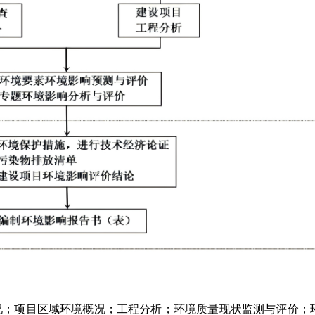
目概况；项目区域环境概况；工程分析；环境质量现状监测与评价；