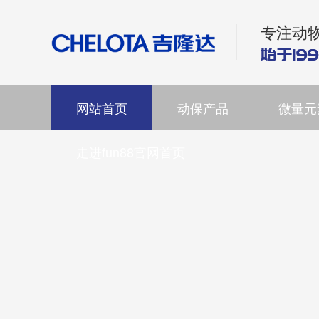
专注动
网站首页
动保产品
微量元
走进fun88官网首页