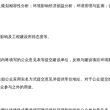
及规划相容性分析；环境影响经济损益分析；环境管理与监测；
及工程建设所持态度等。
时间内将填写的公众意见表等提交建设单位，反映与建设项目环境
。鼓励公众采用实名方式提交意见并提供常住地址。对于公众提交
参与之外的用途。
下方网址链接格式要求填写建设项目环境影响评价公众参与意见表