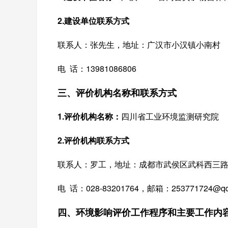
2.建设单位联系方式
联系人：张先生，地址：广汉市小汉镇小南村
电 话：13981086806
三、评价机构名称和联系方式
1.评价机构名称：
四川省工业环境监测研究院
2.评价机构联系方式
联系人：罗工，地址：成都市武侯区武科西三
电 话：028-83201764，邮箱：253771724@q
四、环境影响评价工作程序和主要工作内