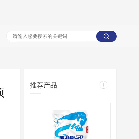
推荐产品
+
项