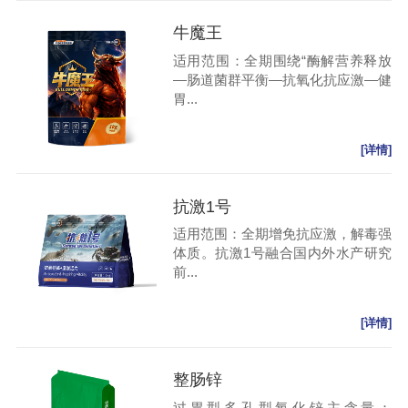
牛魔王
适用范围：全期围绕“酶解营养释放
—肠道菌群平衡—抗氧化抗应激—健
胃...
[详情]
抗激1号
适用范围：全期增免抗应激，解毒强
体质。抗激1号融合国内外水产研究
前...
[详情]
整肠锌
过胃型多孔型氧化锌主含量：