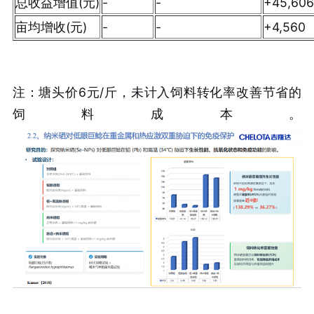
总收益增值(元)
-
-
+45,606
亩均增收(元)
-
-
+4,560
注：塘头价6元/斤，未计入饲料转化率改善节省的
饲料成本。