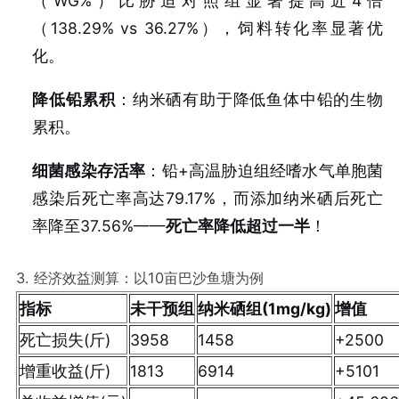
（WG%）比胁迫对照组显著提高近4倍
（138.29% vs 36.27%），饲料转化率显著优
化。
降低铅累积
：纳米硒有助于降低鱼体中铅的生物
累积。
细菌感染存活率
：铅+高温胁迫组经嗜水气单胞菌
感染后死亡率高达79.17%，而添加纳米硒后死亡
率降至37.56%——
死亡率降低超过一半
！
3. 经济效益测算：以10亩巴沙鱼塘为例
指标
未干预组
纳米硒组(1mg/kg)
增值
死亡损失(斤)
3958
1458
+2500
增重收益(斤)
1813
6914
+5101