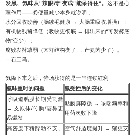
发黑、氨味从"辣眼睛"变成"能呆得住"。
这不是心
理作用——粪便量减少本身就说明：
水分回收改善（肠绒毛健康 → 大肠重吸收增强）；
有机物残留降低（吸收更彻底 → 排出来的"可发酵底
物"变少）；
腐败发酵减弱（菌群结构变了 → 产氨菌少了）。
一石三鸟。
氨降下来之后，猪场获得的是一串连锁红利
氨味重时的问题
氨受控后的变化
呼吸道黏膜长期受刺激
黏膜屏障稳 → 咳喘频率和
→ 支原体/传胸/萎鼻更
用药次数下降
易爆发
高密度下猪躁动不安、
空气舒适度提升 → 猪更安