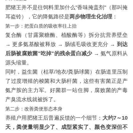
肥猪王并不是往饲料里加什么"香味掩盖剂"（那叫掩
耳盗铃），它的降氨路径是
两步物理生化治理
：
第一步：把蛋白质的吸收率往上抬
复合酶（甘露聚糖酶、植酸酶等）拆分抗营养壁垒
→ 更多氨基酸被释放 → 肠绒毛吸收更充分 →
到达
后肠被腐败菌"吃掉"的残余蛋白减少
→ 氨气原料从
源头缩量。
同时，益生菌（枯草/地衣/粪肠球菌）在肠道里压制
了过度增殖的梭菌和大肠杆菌，这些有害菌正是产
氨产胺的主力军。好菌群一站住脚，腐败菌的产毒
产臭流水线就被拆了。
第二步：改善粪便形态本身
养殖户用肥猪王后普遍反馈的一个细节：
大约7～10
天，粪便量明显少了、成型紧实了、颜色变深但不