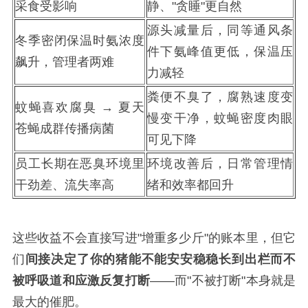
采食受影响
静、"贪睡"更自然
源头减量后，同等通风条
冬季密闭保温时氨浓度
件下氨峰值更低，保温压
飙升，管理者两难
力减轻
粪便不臭了，腐熟速度变
蚊蝇喜欢腐臭 → 夏天
慢变干净，蚊蝇密度肉眼
苍蝇成群传播病菌
可见下降
员工长期在恶臭环境里
环境改善后，日常管理情
干劲差、流失率高
绪和效率都回升
这些收益不会直接写进"增重多少斤"的账本里，但它
们
间接决定了你的猪能不能安安稳稳长到出栏而不
被呼吸道和应激反复打断
——而"不被打断"本身就是
最大的催肥。