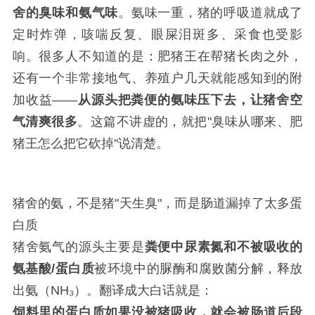
舍的臭味和氨气味
。氨味一重，猪的呼吸道就成了
定时炸弹，咳喘反复、眼屎泪斑多、采食也受影
响。很多人不知道的是：肥猪王在帮猪长肉之外，
还有一个非常接地气、养殖户几天就能感知到的附
加收益——
从源头把粪便的氨味压下去，让猪舍空
气清爽很多
。这篇不讲虚的，就把"臭味从哪来、肥
猪王怎么把它砍掉"说清楚。
猪舍的氨，不是猪"天生臭"，而是肠道漏掉了太多蛋
白质
猪舍氨气的源头主要是
粪便中尿素氮和不被吸收的
氨基酸/蛋白质
被环境中的脲酶和腐败菌分解，释放
出氨（NH₃）。翻译成大白话就是：
饲料里的蛋白质如果没被猪吸收，就会被肠道后段