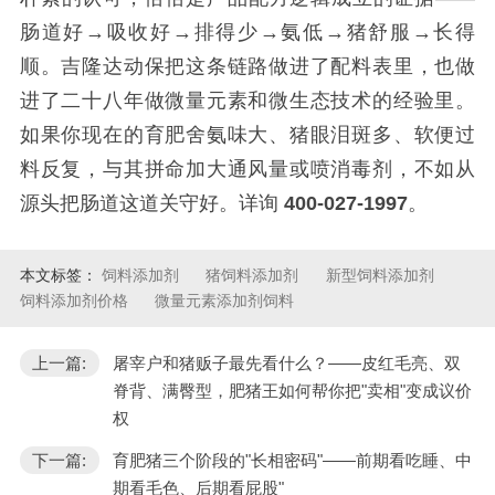
肠道好→吸收好→排得少→氨低→猪舒服→长得
顺。吉隆达动保把这条链路做进了配料表里，也做
进了二十八年做微量元素和微生态技术的经验里。
如果你现在的育肥舍氨味大、猪眼泪斑多、软便过
料反复，与其拼命加大通风量或喷消毒剂，不如从
源头把肠道这道关守好。详询
400-027-1997
。
本文标签：
饲料添加剂
猪饲料添加剂
新型饲料添加剂
饲料添加剂价格
微量元素添加剂饲料
上一篇:
屠宰户和猪贩子最先看什么？——皮红毛亮、双
脊背、满臀型，肥猪王如何帮你把"卖相"变成议价
权
下一篇:
育肥猪三个阶段的"长相密码"——前期看吃睡、中
期看毛色、后期看屁股"