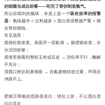
的细菌当成自助餐——吃完了替你制造氨气。
所以你闻到的氨味，本质上是一个
吸收效率的报警
器
：氨味越冲 = 过料越多 = 蛋白质浪费越严重 = 猪
在替你烧钱。
常见场景：
粪便松散发黄、表面浮一层黏液 → 肠壁吸收差，水
分没回收够；
粪便里能看到整粒玉米或豆皮 → 消化率不行，酶解
不充分；
清粪口附近刺鼻辣眼 → 含氮废物排放过量，环境自
净跟不上。
肥猪王降氨的思路很直白：堵住上游，不让蛋白质
白白流走