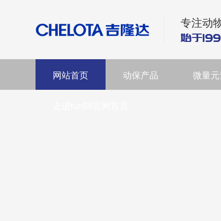
专注动
网站首页
动保产品
微量元
走进fun88官网首页