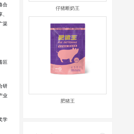
战略合
仔猪断奶王
享、
广渠
鞴叵
合研
焦产业
肥猪王
奖学