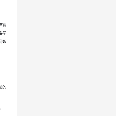
88官
略举
到智
产品的
。