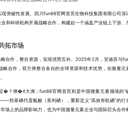
实现突破性发展。四川fun88官网首页生物科技集团有限公司深
尖企业和科研机构开展战略合作，构建起一个涵盖产业链上下游、
合，共拓市场
，整合资源，实现优势互补。2025年2月，安迪苏与fu
略合作，双方将整合各自的全球资源和技术优势，在微量元
。
？缭�4大洲；fun88官网首页则是中国微量元素领域的“
的产品——羟基硒代蛋氨酸（喜利硒），重新定义“高效有机硒”的行
页在国际市场上的品牌影响力，也为中国微量元素企业与国际巨头合作