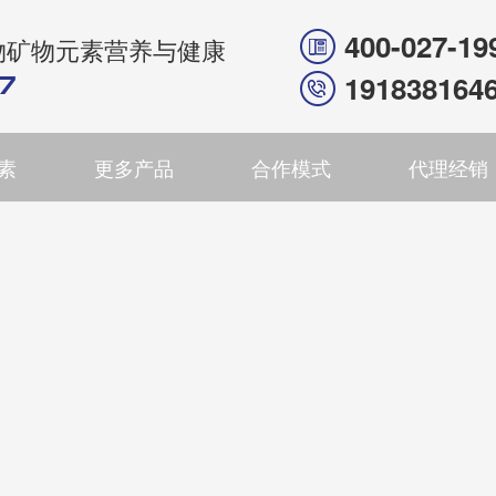
400-027-19
物矿物元素营养与健康
191838164
素
更多产品
合作模式
代理经销