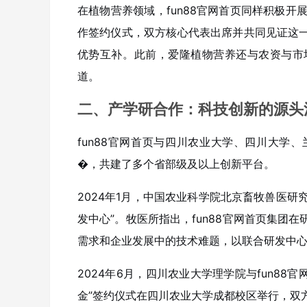
在植物营养领域，fun88官网首页同样积极开展
作签约仪式，双方核心代表出席并共同见证
优势互补。此前，爱隆植物营养还与农资
道。
二、产学研合作：科技创新的源
fun88官网首页与四川农业大学、四川大学、兰州
�，共建了多个省部级及以上创新平台。
2024年1月，中国农业科学院北京畜牧兽医
发中心”。牧医所指出，fun88官网首页集团
需求和企业发展中的技术难题，以联合研发中心为纽带，
2024年6月，四川农业大学理学院与fun8
金”签约仪式在四川农业大学成都校区举行