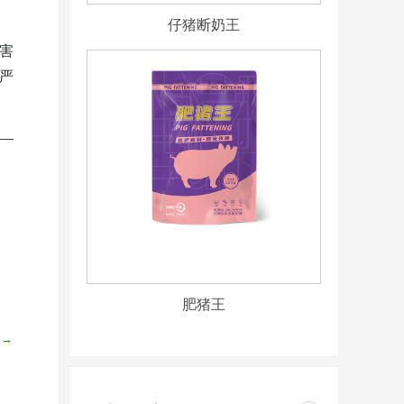
仔猪断奶王
损害
题严
肥猪王
积→