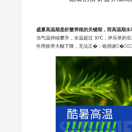
盛夏高温期是虾蟹养殖的关键期，而高温期水草养护
当气温持续攀升，水温超过 30℃，伊
作用效率大幅下降，无法正�：铣捎谢�，进