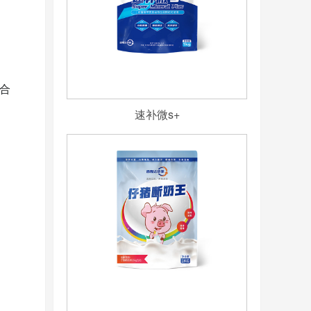
光合
速补微s+