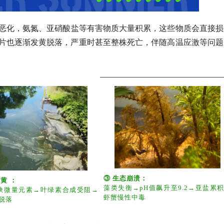
水质恶化，氨氮、亚硝酸盐等有害物质大量积累，这些物质会直接
，叶片也逐渐发黄脱落，严重时甚至整株死亡，伴随高温应激等问
③ 生态崩溃：
：
藻类失衡→pH值飙升至9.2→亚盐累
缺微量元素→叶绿素合成受阻→
虾蟹慢性中毒
脱落