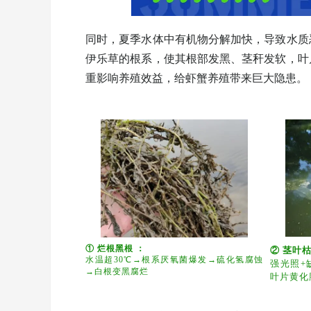
同时，夏季水体中有机物分解加快，导致
伊乐草的根系，使其根部发黑、茎秆发软
重影响养殖效益，给虾蟹养殖带来巨大隐患。
① 烂根黑根：
② 茎叶枯黄
水温超30℃→根系厌氧菌爆发→硫化氢腐蚀
强光照+
→白根变黑腐烂
叶片黄化