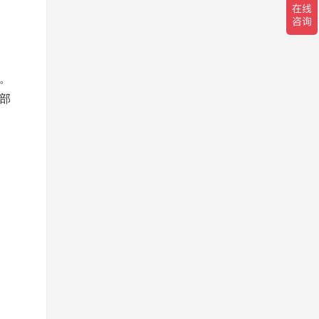
求。
根部