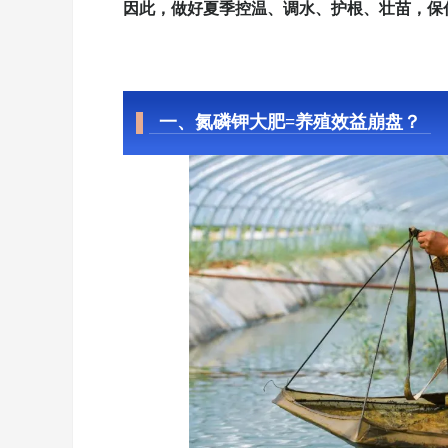
因此，做好夏季控温、调水、护根
一、氮磷钾大肥=养殖效益崩盘？